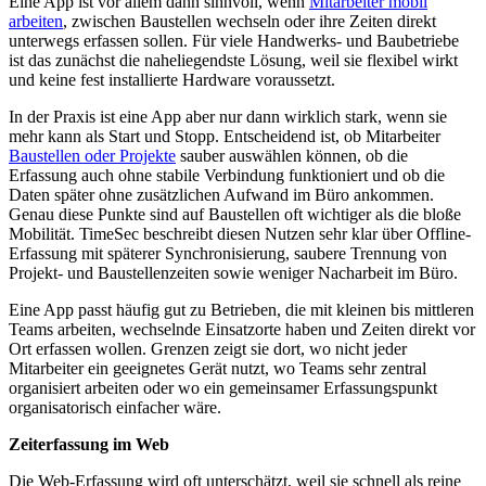
Eine App ist vor allem dann sinnvoll, wenn
Mitarbeiter mobil
arbeiten
, zwischen Baustellen wechseln oder ihre Zeiten direkt
unterwegs erfassen sollen. Für viele Handwerks- und Baubetriebe
ist das zunächst die naheliegendste Lösung, weil sie flexibel wirkt
und keine fest installierte Hardware voraussetzt.
In der Praxis ist eine App aber nur dann wirklich stark, wenn sie
mehr kann als Start und Stopp. Entscheidend ist, ob Mitarbeiter
Baustellen oder Projekte
sauber auswählen können, ob die
Erfassung auch ohne stabile Verbindung funktioniert und ob die
Daten später ohne zusätzlichen Aufwand im Büro ankommen.
Genau diese Punkte sind auf Baustellen oft wichtiger als die bloße
Mobilität. TimeSec beschreibt diesen Nutzen sehr klar über Offline-
Erfassung mit späterer Synchronisierung, saubere Trennung von
Projekt- und Baustellenzeiten sowie weniger Nacharbeit im Büro.
Eine App passt häufig gut zu Betrieben, die mit kleinen bis mittleren
Teams arbeiten, wechselnde Einsatzorte haben und Zeiten direkt vor
Ort erfassen wollen. Grenzen zeigt sie dort, wo nicht jeder
Mitarbeiter ein geeignetes Gerät nutzt, wo Teams sehr zentral
organisiert arbeiten oder wo ein gemeinsamer Erfassungspunkt
organisatorisch einfacher wäre.
Zeiterfassung im Web
Die Web-Erfassung wird oft unterschätzt, weil sie schnell als reine