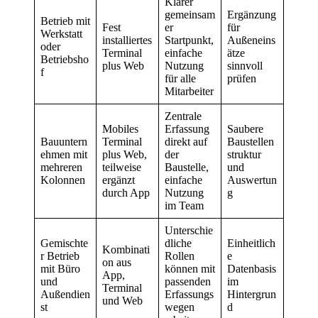
Klarer
gemeinsam
Ergänzung
Betrieb mit
Fest
er
für
Werkstatt
installiertes
Startpunkt,
Außeneins
oder
Terminal
einfache
ätze
Betriebsho
plus Web
Nutzung
sinnvoll
f
für alle
prüfen
Mitarbeiter
Zentrale
Mobiles
Erfassung
Saubere
Bauuntern
Terminal
direkt auf
Baustellen
ehmen mit
plus Web,
der
struktur
mehreren
teilweise
Baustelle,
und
Kolonnen
ergänzt
einfache
Auswertun
durch App
Nutzung
g
im Team
Unterschie
Gemischte
dliche
Einheitlich
Kombinati
r Betrieb
Rollen
e
on aus
mit Büro
können mit
Datenbasis
App,
und
passenden
im
Terminal
Außendien
Erfassungs
Hintergrun
und Web
st
wegen
d