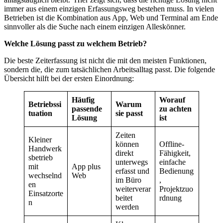
immer aus einem einzigen Erfassungsweg bestehen muss. In vielen
Betrieben ist die Kombination aus App, Web und Terminal am Ende
sinnvoller als die Suche nach einem einzigen Alleskönner.
Welche Lösung passt zu welchem Betrieb?
Die beste Zeiterfassung ist nicht die mit den meisten Funktionen,
sondern die, die zum tatsächlichen Arbeitsalltag passt. Die folgende
Übersicht hilft bei der ersten Einordnung:
Häufig
Worauf
Betriebssi
Warum
passende
zu achten
tuation
sie passt
Lösung
ist
Zeiten
Kleiner
können
Offline-
Handwerk
direkt
Fähigkeit,
sbetrieb
unterwegs
einfache
mit
App plus
erfasst und
Bedienung
wechselnd
Web
im Büro
,
en
weiterverar
Projektzuo
Einsatzorte
beitet
rdnung
n
werden