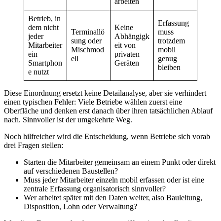
arbeiten
Betrieb, in
Erfassung
dem nicht
Keine
Terminallö
muss
jeder
Abhängigk
sung oder
trotzdem
Mitarbeiter
eit von
Mischmod
mobil
ein
privaten
ell
genug
Smartphon
Geräten
bleiben
e nutzt
Diese Einordnung ersetzt keine Detailanalyse, aber sie verhindert
einen typischen Fehler: Viele Betriebe wählen zuerst eine
Oberfläche und denken erst danach über ihren tatsächlichen Ablauf
nach. Sinnvoller ist der umgekehrte Weg.
Noch hilfreicher wird die Entscheidung, wenn Betriebe sich vorab
drei Fragen stellen:
Starten die Mitarbeiter gemeinsam an einem Punkt oder direkt
auf verschiedenen Baustellen?
Muss jeder Mitarbeiter einzeln mobil erfassen oder ist eine
zentrale Erfassung organisatorisch sinnvoller?
Wer arbeitet später mit den Daten weiter, also Bauleitung,
Disposition, Lohn oder Verwaltung?