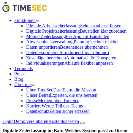
Funktionen
Digitale Arbeitszeiterfassung
Zeiten sauber erfassen
Digitale Projektzeiterfassung
Baustellen klar zuordnen
Mobile Zeiterfassung
Per App auf Baustellen
Abwesenheitsverwaltung
Planung leichter machen
Daten importieren
Bestehendes übernehmen
Daten exportieren
Strukturiert fürs Lohnbüro
Zuschläge berechnen
Automatisch & Transparent
Individualisierungen
Abläufe flexibel anpassen
Terminals
Preise
Blog
Über uns
Über TimeSec
Das Team, die Mission
Unser Beirat
Experten, die uns beraten
Presse
Medien über TimeSec
Karriere
Werde Teil des Teams
Datenschutz
Zeiten sicher erfassen
Login
Demo vereinbaren
Kostenlos testen
Digitale Zeiterfassung im Bau: Welches System passt zu Ihrem