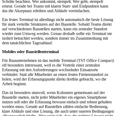
Schritte beachten. Wer ankommt, stempelt. Wer geht, stempelt
erneut. Gerade bei Teams mit klaren Start- und Endpunkten kann
das die Akzeptanz erhöhen und Abläufe vereinfachen.
Ein festes Terminal ist allerdings nicht automatisch die beste Lösung
für stark verteilte Strukturen auf der Baustelle. Sobald Teams direkt
auf verschiedenen Baustellen starten, kann ein zentraler Standort
wieder zum Umweg werden. Genau deshalb sollte ein Terminal nie
isoliert betrachtet werden, sondern immer im Zusammenhang mit
dem tatsächlichen Tagesablauf.
Mobiles oder Baustellenterminal
Für Bauunternehmen ist das mobile Terminal (TST Office Compact)
oft besonders interessant, weil es die Vorteile einer zentralen
Erfassung mit den Anforderungen wechselnder Einsatzorte
verbindet. Statt alle Mitarbeiter an einen festen Firmenstandort zu
holen, wird der Erfassungspunkt direkt dorthin gebracht, wo die
Arbeit beginnt.
Das ist besonders sinnvoll, wenn Kolonnen gemeinsam auf der
Baustelle starten, nicht jeder Mitarbeiter ein eigenes Smartphone
nutzen soll oder die Erfassung bewusst einfach und robust gehalten
werden muss. Gerade auf Baustellen zählen einfache Bedienung,
klare Abläufe und eine Lösung, die auch unter raueren Bedingungen
alltagstauglich bleibt. Hier zeigt sich, dass die richtige Lösung nicht